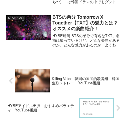
ち〜】 は韓国ドラマの中でもダントツ
でオススメの作品です。見終わった後に
忘れられない、余韻がいつまでも続くド
ラマってなかなかないけど、このドラマ
BTSの弟分 Tomorrow X
K-POP・OST
はそれに当てはまる。す...
Together【TXT】の魅力とは？
オススメの楽曲紹介！
HYBE所属 BTSの弟分で有名なTXT。名
前は知っているけど、どんな楽曲がある
のか、どんな魅力があるのか、よくわか
らない方必見です。オススメの楽曲と共
に、項目ごとに解説できればと思いま
す。TXTのファンクラブに入会している
ＭＯＡ【ファンク...
Killing Voice 韓国の国民的歌番組 韓国
生歌メドレー YouTube番組
HYBEアイドル出演 おすすめバラエテ
ィーYouTube番組