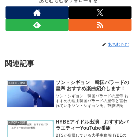
あちむちむをフォローする
あちむちむ
関連記事
ソン・シギョン 韓国バラードの
K-POP・OST
皇帝 おすすめ楽曲紹介します！
ソン・シギョン 韓国バラードの皇帝 お
すすめの理由韓国バラードの皇帝と言わ
れているソン・シギョン氏。鼓膜彼氏と
も呼ばれているらしい。笑一度聞くとハ
マってしまう方続出なので、知らない方
は要チェックです。韓国では知らない人
HYBEアイドル出演 おすすめバ
K-POP・OST
いないくらい有名な方で...
ラエティーYouTube番組
BTSが所属している大手事務所HYBEの