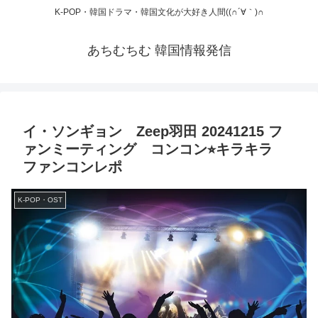
K-POP・韓国ドラマ・韓国文化が大好き人間((∩´∀｀)∩
あちむちむ 韓国情報発信
イ・ソンギョン Zeep羽田 20241215 フ
ァンミーティング コンコン⭐︎キラキラ
ファンコンレポ
K-POP・OST