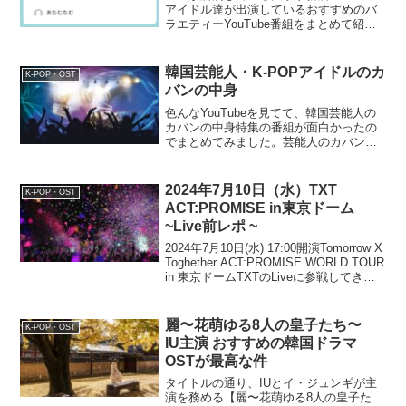
アイドル達が出演しているおすすめのバ
ラエティーYouTube番組をまとめて紹介
します。面白かった回も動画で上げてま
すので、そのままご覧ください。HYBE
アイドル出演 おすすめバラエティー
韓国芸能人・K-POPアイドルのカ
K-POP・OST
YouTube...
バンの中身
色んなYouTubeを見てて、韓国芸能人の
カバンの中身特集の番組が面白かったの
でまとめてみました。芸能人のカバンの
中身って意外と気になるよね。どんな愛
用して何使ってるのかな？とその人のプ
ライベートの一面を知れて面白いです。
2024年7月10日（水）TXT
K-POP・OST
旬の俳優さんから懐...
ACT:PROMISE in東京ドーム
~Live前レポ ~
2024年7月10日(水) 17:00開演Tomorrow X
Toghether ACT:PROMISE WORLD TOUR
in 東京ドームTXTのLiveに参戦してきた
ときの当日の過ごし方をレポしてまとめ
ました。この記事では、TXT...
麗〜花萌ゆる8人の皇子たち〜
K-POP・OST
IU主演 おすすめの韓国ドラマ
OSTが最高な件
タイトルの通り、IUとイ・ジュンギが主
演を務める【麗〜花萌ゆる8人の皇子た